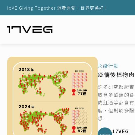
loVE Giving Together 消費有愛，世界更美好！
永續行動
疫情後植物肉
許多研究都證實
取含多酚類的食
或紅酒等都含有
度，但對於多酚
想...
17VEG