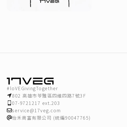
#loVEGivingTogether
802 高雄市苓雅區四維四路7號3F
07-9721217 ext.203
service@17veg.com
怡禾商富有限公司 (統編90047765)