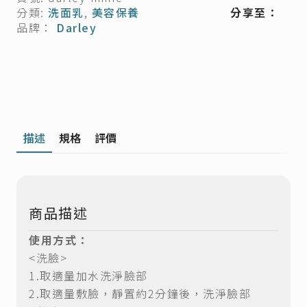
數
分類:
洗面乳
,
美容保養
分享至：
量
品牌：
Darley
描述
規格
評價
商品描述
使用方式：
<洗臉>
1.取適量加水洗淨臉部
2.取適量敷臉，靜置約2分鐘後，洗淨臉部