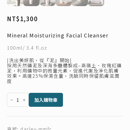
NT$
1,300
Mineral Moisturizing Facial Cleanser
100ml/ 3.4 fl.oz
|洗出美妍肌，從『泥』開始|
採用天然礦泥及深海多醣體製成–高嶺土、玫瑰紅礦
泥，利用礦物中的微量元素，促進代謝及淨化肌膚
效果。高達25%保濕含量，洗臉同時保留肌膚滋潤
度
Darley
礦
加入購物車
妍
潤
萃
潔
顏
泥
貨號:
darley-mmfc