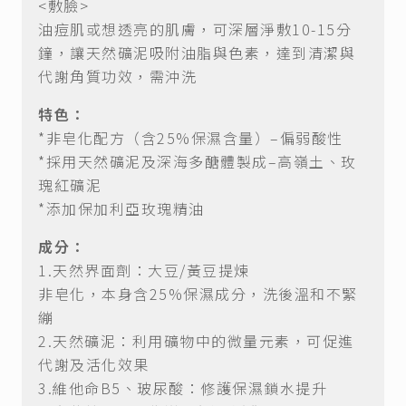
<敷臉>
油痘肌或想透亮的肌膚，可深層淨敷10-15分
鐘，讓天然礦泥吸附油脂與色素，達到清潔與
代謝角質功效，需沖洗
特色：
*非皂化配方（含25%保濕含量）–偏弱酸性
*採用天然礦泥及深海多醣體製成–高嶺土、玫
瑰紅礦泥
*添加保加利亞玫瑰精油
成分：
1.天然界面劑：大豆/黃豆提煉
非皂化，本身含25%保濕成分，洗後溫和不緊
繃
2.天然礦泥：利用礦物中的微量元素，可促進
代謝及活化效果
3.維他命B5、玻尿酸：修護保濕鎖水提升