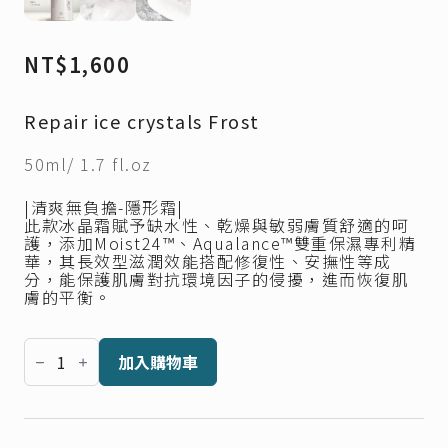
NT$
1,600
Repair ice crystals Frost
50ml/ 1.7 fl.oz
|清爽無負擔-隱形霜|
此款冰晶霜賦予缺水性、乾燥與敏弱膚質舒適的呵
護，添加Moist24™、Aqualance™雙重保濕專利精
華，其長效型滋潤效能搭配修復性、安撫性等成
分，能保護肌膚對抗環境因子的侵擾，進而恢復肌
膚的平衡。
Darley
修
加入購物車
護
冰
晶
霜
數