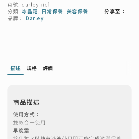
量
貨號:
darley-ricf
分類:
冰晶霜
,
日常保養
,
美容保養
分享至：
品牌：
Darley
描述
規格
評價
商品描述
使用方式：
雙效合一使用
早晚霜
：
於化妝水與精華液後使用即可能完成滋潤保養