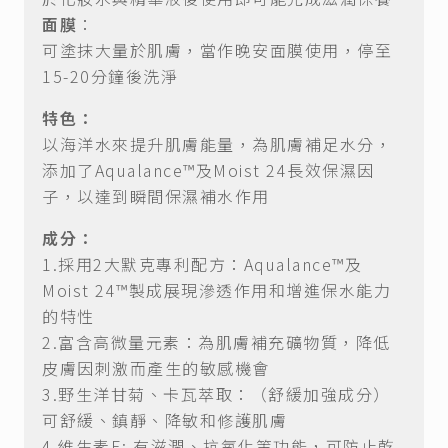
面膜
：
可塗抹大量於肌膚，當作晚安面膜使用，停至
15-20分鐘後洗淨
特色：
以海洋水來提升肌膚能量，為肌膚補足水分，
添加了Aqualance™及Moist 24長效保濕因
子，以達到瞬間保濕補水作用
成分：
1.採用2大默克專利配方：Aqualance™及
Moist 24™製成展現滲透作用和增進保水能力
的特性
2.富含高微量元素：為肌膚補充礦物質，降低
皮膚因刺激而產生的敏感機會
3.野生洋甘菊、卡瓦萃取：（舒緩加強成分）
可舒緩、鎮靜、降敏和修護肌膚
4.維生素E: 有滋潤、抗氧化等功能，可防止乾